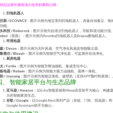
特定品类中拥有强大技术积累和口碑。
扫地机器人
沃斯 / ECOVACS
：图片示例为地宝系列扫地机器人，具备自动集尘、拖
功能。
头科技 / Roborock
：图片示例为自清洁扫拖机器人，导航和清洁能力强
Robot
（美国）：图片示例为Roomba扫地机器人及Braava擦地机器人。
环境电器
森 / Dyson
：图片示例为无叶风扇、空气净化风扇及智能吸尘器。
鲁雅尔 / Blueair
：图片示例为智能空气净化器，可监测并自动净化。
厨房电器
 / Fotile
：图片示例为智能升降油烟机、集成烹饪中心。
板电器 / Robam
：图片示例为智能大吸力油烟机、蒸烤一体机。
阳 / Joyoung
：图片示例为智能豆浆机、破壁机（支持APP预约和菜谱）
四、 智能家居平台与生态品牌
亚马逊 / Amazon
：以Echo智能音箱和Alexa语音助手为核心，构建
大的智能家居生态。
谷歌 / Google
：以Google Nest系列产品（音箱、门铃、恒温器）和
Google Assistant助手为核心。