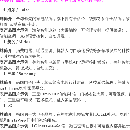
些品牌产品线广泛，覆盖大家电、小家电及各类智能单品。
海尔 / Haier
牌简介
：全球领先的家电品牌，旗下拥有卡萨帝、统帅等多个子品牌，致
打造“智慧家庭”生态。
表产品图片示例
：海尔智能冰箱（大屏触控，可管理食材、提供菜谱）、
智能空调（支持语音控制、自动调温）。
美的 / Midea
牌简介
：消费电器、暖通空调、机器人与自动化系统等多领域发展的科技
，其智能生态布局完善。
表产品图片示例
：美的智能电饭煲（手机APP远程控制煮饭）、美的智能
机器人（路径规划，自动回充）。
三星 / Samsung
牌简介
：韩国电子巨头，其智能家电以设计时尚、科技感强著称，并融入
martThings智能家居平台。
表产品图片示例
：三星Family Hub智能冰箱（门板搭载大屏，可看视频、
）、三星画壁电视（艺术模式，融入家居装饰）。
LG
牌简介
：韩国另一大电子品牌，在智能家电领域尤其以OLED电视、智能
机和InstaView门中门冰箱闻名。
表产品图片示例
：LG InstaView冰箱（敲击玻璃面板即可透视内部并显