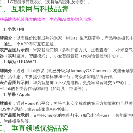
）、LG智能滚筒洗衣机（支持远程控制及诊断）。
二、 互联网与科技品牌
些品牌依托其强大的软件、生态和AI优势切入市场。
小米 / MI
牌简介
：以高性价比和成熟的米家（MiJia）生态链著称，产品种类极其
，通过一个APP即可互联互通。
表产品图片示例
：米家智能门锁（多种开锁方式、远程查看）、小米空气
器（实时监测、智能模式）、小爱智能音箱（作为语音控制中心）。
华为 / HUAWEI
牌简介
：通过HiLink协议（现已升级为HarmonyOS Connect）构建全场
慧生活生态，主要提供连接标准和平台，与众多家电品牌合作。
表产品图片示例
：华为智慧屏（不仅是电视，更是家庭智能交互中心）、
HiLink的各类合作品牌家电（如灯具、空调等）。
苹果 / Apple
牌简介
：通过HomeKit平台，将符合其安全标准的第三方智能家电产品
iOS生态系统，由Siri或家庭APP控制。
表产品图片示例
：支持HomeKit的智能灯泡（如飞利浦Hue）、智能窗帘
、智能摄像头等。
三、 垂直领域优势品牌