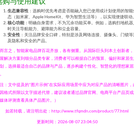
选购与使用建议
生态兼容性
：选购时优先考虑是否能融入您已使用或计划使用的智能
态（如米家、Apple HomeKit、华为智慧生活等），以实现便捷联动
核心功能
：明确自身需求，不为冗余功能买单。例如，选购扫地机器
时关注导航能力、避障能力和尘盒容量。
安全性
：关注品牌安全口碑，特别是涉及网络连接、摄像头、门锁等
及隐私和安全的产品。
而言之，智能家电品牌百花齐放，各有侧重。从国际巨头到本土创新者，
屋解决方案到细分品类专家，消费者可以根据自己的预算、偏好和家居生
划，选择最适合自己的品牌与产品，逐步构建个性化、智慧化的理想家居
。
注：文中提及的“图片示例”在实际应用场景中应为对应产品的清晰图片，
因格式所限以文字描述代替，建议读者通过品牌官网、电商平台产品页或
媒体评测查看具体产品图片。）
如若转载，请注明出处：http://www.tfqmdn.com/product/77.html
更新时间：2026-08-07 23:04:50